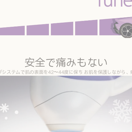
安全で痛みもない
システムで肌の表面を42〜44度に保ち お肌を保護しながら