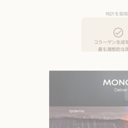
特許を取得
コラーゲン生成
最も理想的な
40.68MH