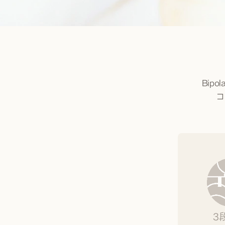
 Bi
コ
3