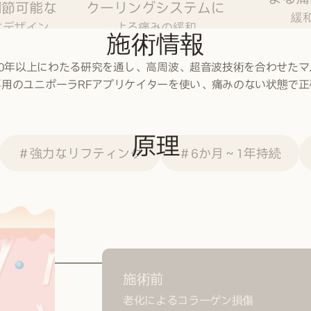
調節可能な
クーリングシステムに
緩
なデザイン
よる痛みの緩和
施術情報
20年以上にわたる研究を通し、高周波、超音波技術を合わせたマ
専用のユニポーラRFアプリケイターを使い、痛みのない状態で正
原理
＃強力なリフティング
＃6か月～1年持続
施術前
老化によるコラーゲン損傷