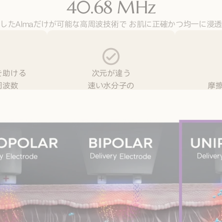
40.68 MHz
したAlmaだけが可能な高周波技術で お肌に正確かつ均一に浸
を助ける
次元が違う
周波数
速い水分子の
摩
z
回転で