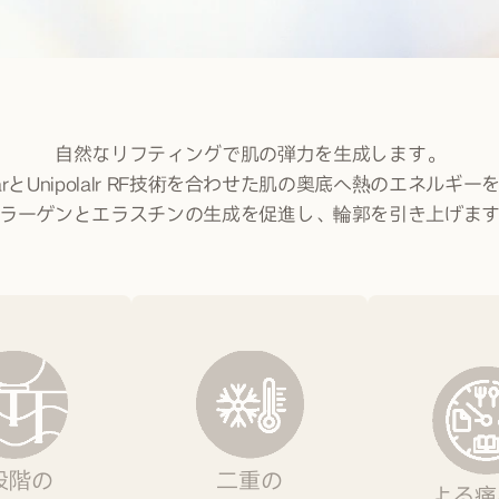
Tune Face?
自然なリフティングで肌の弾力を生成します。
polarとUnipolalr RF技術を合わせた肌の奥底へ熱のエネルギ
ラーゲンとエラスチンの生成を促進し、輪郭を引き上げま
段階の
二重の
よる痛