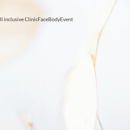
ll inclusive Clinic
Face
Body
Event