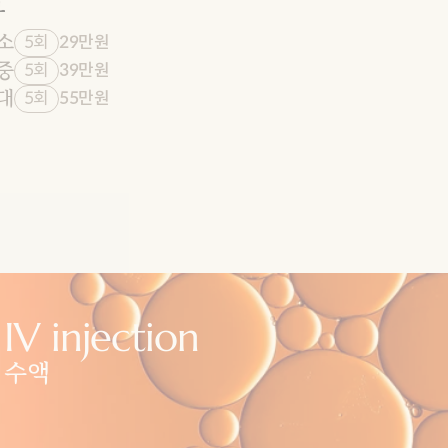
자
소
5회
29만원
중
5회
39만원
대
5회
55만원
IV injection
수액