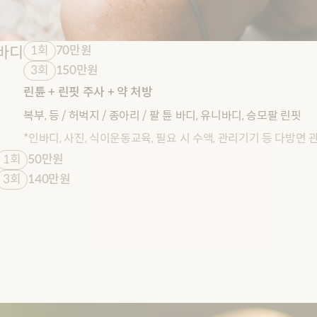
바디
1회
70만원
3회
150만원
린튠 + 린핏 주사 + 약 처방
복부, 등 / 허벅지 / 종아리 / 팔 튠 바디, 유니바디, 승모팔 린핏
*인바디, 사진, 식이운동교육, 필요 시 수액, 관리기기 등 다방면 
1회
50만원
3회
140만원