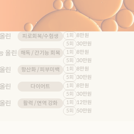
 올린
1회
8만원
피로회복/수험생
5회
30만원
능 올린
1회
8만원
해독 / 간기능 회복
5회
30만원
 올린
1회
8만원
항산화 / 피부미백
5회
30만원
 올린
1회
8만원
다이어트
5회
30만원
 올린
1회
12만원
활력 / 면역 강화
5회
50만원