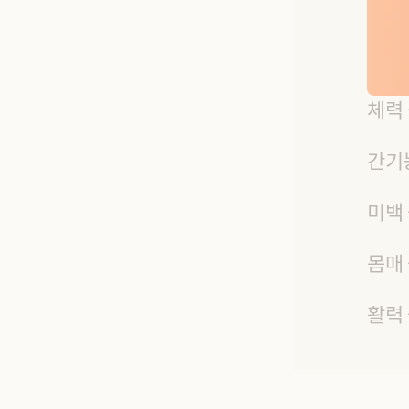
체력
간기
미백
몸매
활력