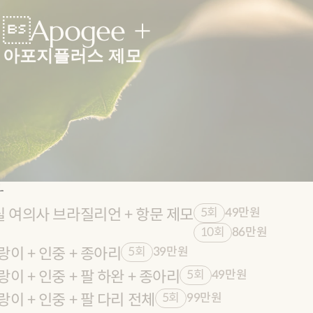
Apogee +
아포지플러스 제모
자
실 여의사 브라질리언 + 항문 제모
5회
49만원
10회
86만원
이 + 인중 + 종아리
5회
39만원
이 + 인중 + 팔 하완 + 종아리
5회
49만원
이 + 인중 + 팔 다리 전체
5회
99만원