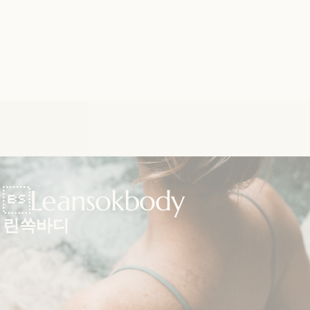
Leansokbody
린쏙바디