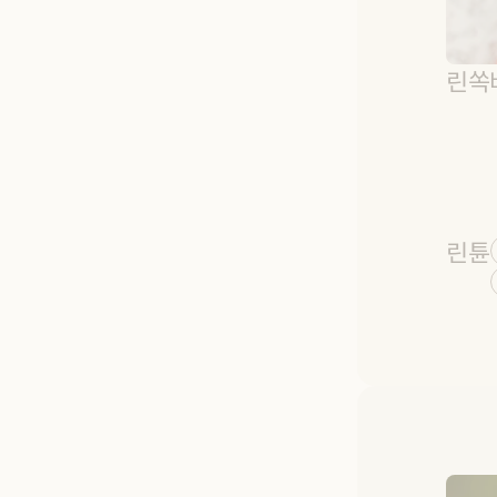
린쏙
린튠