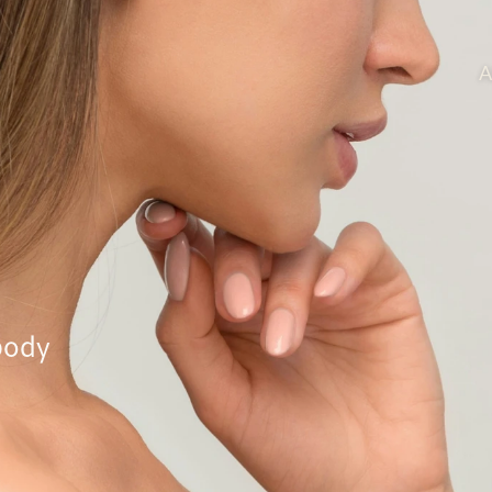
A
 body