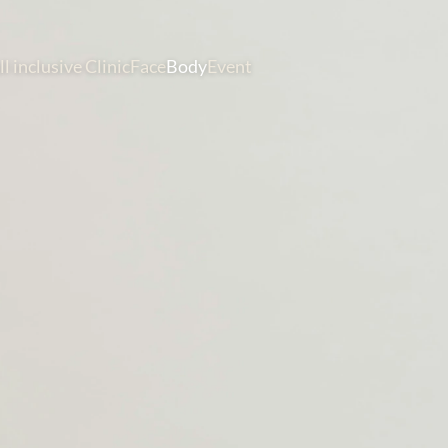
ll inclusive Clinic
Face
Body
Event