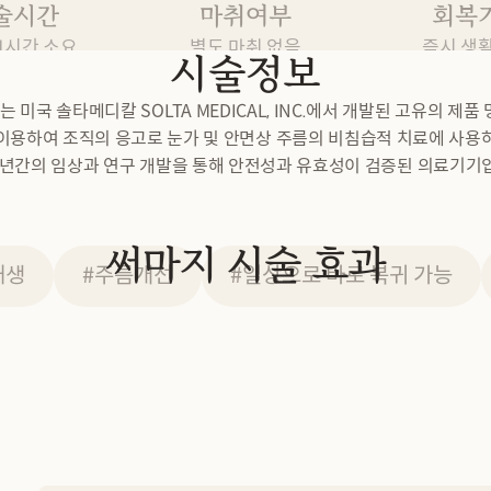
술시간
마취여부
회복
-1시간 소요
별도 마취 없음
즉시 생
시술정보
는 미국 솔타메디칼 SOLTA MEDICAL, INC.에서 개발된 고유의 제품
이용하여 조직의 응고로 눈가 및 안면상 주름의 비침습적 치료에 사용
 년간의 임상과 연구 개발을 통해 안전성과 유효성이 검증된 의료기기
써마지 시술 효과
재생
#주름개선
#일상으로 바로 복귀 가능