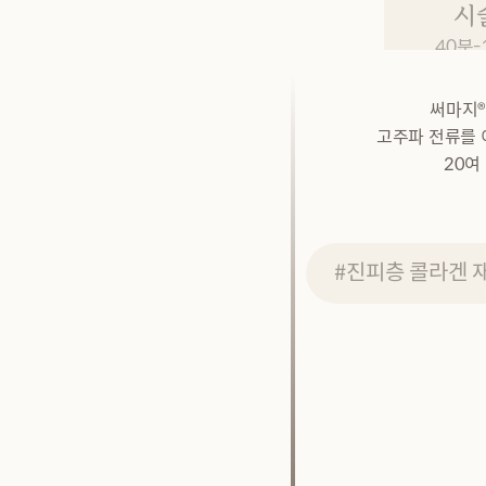
시
40분
써마지®
고주파 전류를 
20여
#진피층 콜라겐 