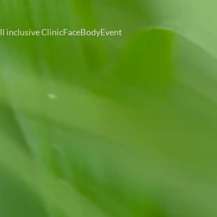
ll inclusive Clinic
Face
Body
Event