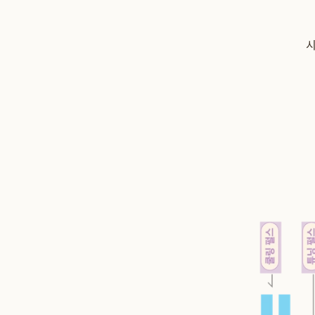
St
고주파 열에너지
쿨링 시스템
시